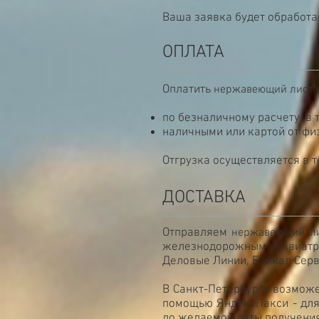
Ваша заявка будет обработан
ОПЛАТА
Оплатить
нержавеющий лист
по безналичному расчету, в 
наличными или картой от фи
Отгрузка осуществляется в т
ДОСТАВКА
Отправляем
нержавеющий л
железнодорожным и авиатра
Деловые Линии, Байкал Серв
В Санкт-Петербурге возможе
помощью Яндекс.Такси - для
до желаемой даты получения