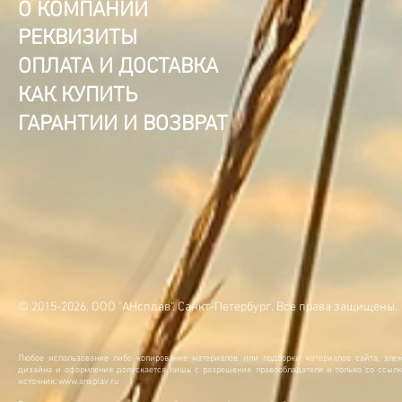
О КОМПАНИИ
РЕКВИЗИТЫ
ОПЛАТА И ДОСТАВКА
КАК КУПИТЬ
ГАРАНТИИ И ВОЗВРАТ
© 2015-2026, ООО "АНсплав". Санкт-Петербург. Все права защищены.
Любое использование либо копирование материалов или подборки материалов сайта, элем
дизайна и оформления допускается лишь с разрешения правообладателя и только со ссылк
источник:
www.ansplav.ru