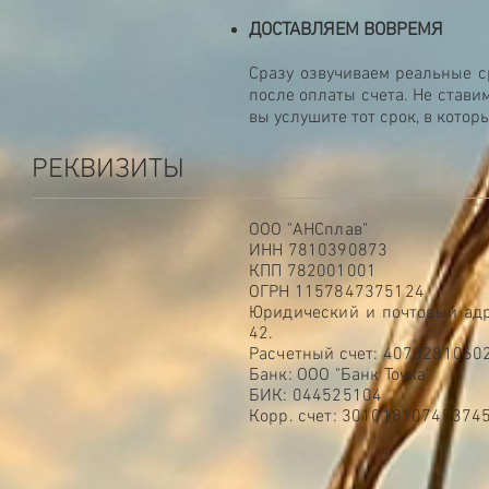
ДОСТАВЛЯЕМ ВОВРЕМЯ
Сразу озвучиваем реальные с
после оплаты счета. Не стави
вы услушите тот срок, в кото
РЕКВИЗИТЫ
ООО "АНСплав"
ИНН 7810390873
КПП 782001001
ОГРН 1157847375124
Юридический и почтовый адрес
42.
Расчетный счет: 407028106
Банк: ООО "Банк Точка"
БИК: 044525104
Корр. счет: 30101810745374