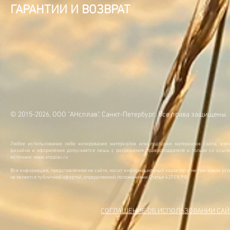
ГАРАНТИИ И ВОЗВРАТ
© 2015-2026, ООО "АНсплав". Санкт-Петербург. Все права защищены.
Любое использование либо копирование материалов или подборки материалов сайта, элем
дизайна и оформления допускается лишь с разрешения правообладателя и только со ссылк
источник:
www.ansplav.ru
Вся информация, представленная на сайте, носит информационный характер и ни при каких ус
не является публичной офертой, определяемой положениями Статьи 437 ГК РФ.
СОГЛАШЕНИЕ ОБ ИСПОЛЬЗОВАНИИ САЙ