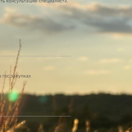
ить консультацию специалиста,
в гос.закупках
за.
оссии и СНГ автомобильным,
омпанией по выбору клиента: