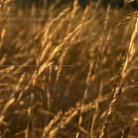
ия, ПЭК, СДЭК, Почта России.
ставка посылки курьером или с
 телефону или e-mail за сутки
твии с ГОСТ или ТУ и имеет
пертной сертифицированной
овара заявленным при условии