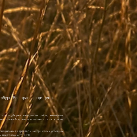
ербург. Все права защищены.
 или подборки материалов сайта, элементов
ия правообладателя и только со ссылкой на
рмационный характер и ни при каких условиях
иями Статьи 437 ГК РФ.