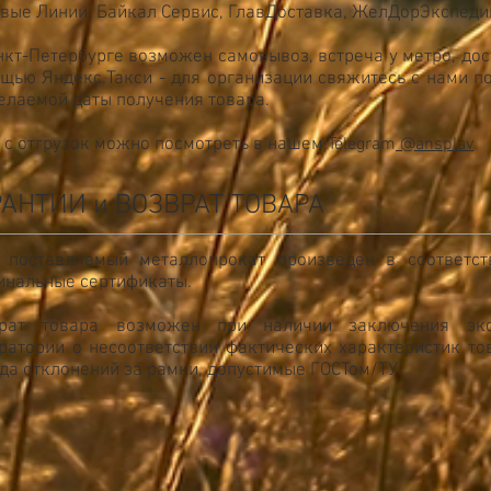
вые Линии, Байкал Сервис, ГлавДоставка, ЖелДорЭкспедиц
нкт-Петербурге возможен самовывоз, встреча у метро, до
щью Яндекс.Такси - для организации свяжитесь с нами по
елаемой даты получения товара.
 с отгрузок можно посмотреть в нашем
Telegram
@ansplav
РАНТИИ и ВОЗВРАТ ТОВАРА
 поставляемый металлопрокат произведен в соответс
инальные сертификаты.
врат товара возможен при наличии заключения экс
ратории о несоответствии фактических характеристик т
да отклонений за рамки, допустимые ГОСТом/ТУ.