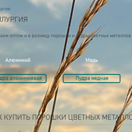
ргия
ЛЛУРГИЯ
аем оптом и в розницу порошки и пудры цветных металлов 
Алюминий
Медь
дра алюминиевая
Пудра медная
К КУПИТЬ ПОРОШКИ ЦВЕТНЫХ МЕТАЛЛ