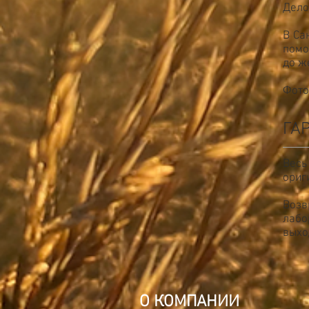
Дело
В Са
помо
до ж
Фото
ГА
Весь
ориг
Воз
лабо
выхо
О КОМПАНИИ