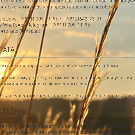
того, чтобы купить порошки цветных металлов, или получ
итесь с нами любым из представленных способом:
елефону
+7(911) 005-11-96
/
+7(812)642-73-31
з What'sApp/Telegram
+7(911) 005-11-96
очте
sale@ansplav.ru
ЛАТА
тить металлопрокат можно несколькими способами:
езналичному расчету, в том числе на спецсчет для участия 
чными или картой от физического лица
узка осуществляется в течение 1-3 дней после оплаты зака
СТАВКА
авляем металлопрокат клиентам по всей территории Р
знодорожным и авиатранспортом силами транспортной к