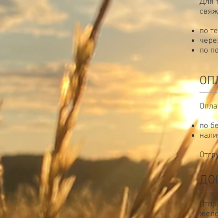
Для 
свяж
по т
чере
по п
ОП
Опла
по б
нали
Отгр
ДО
Отпр
желе