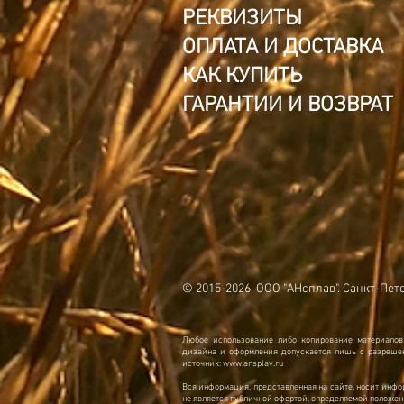
РЕКВИЗИТЫ
ОПЛАТА И ДОСТАВКА
КАК КУПИТЬ
ГАРАНТИИ И ВОЗВРАТ
© 2015-2026, ООО "АНсплав". Санкт-Пет
Любое использование либо копирование материалов
дизайна и оформления допускается лишь с разрешен
источник:
www.ansplav.ru
Вся информация, представленная на сайте, носит инфо
не является публичной офертой, определяемой положен