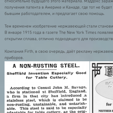
относительно будущего этого материала. Мэддокс зараж
получения патента в Америке и Канаде, где тот не будет
бывшим работодателем, и предлагает свою помощь.
Тем временем изобретение нержавеющей стали станови
В январе 1915 года в газете The New York Times появляе
открытии сплава, отлично подходящего для производств
Компания Firth, в свою очередь, даёт рекламу нержаве
приборов.