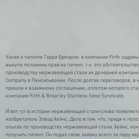
Узнав о патенте Гарри Бреарли, в компании Firth задум
выкупа половины прав на патент, т.к. это обстоятельств
производству нержавеющей стали их дочерней компанией 
Company в Пенсильвании. После долгих переговоров, в и
пришли к взаимному соглашению, оплотом которого стал
компания Firth & Brearley Stainless Steel Syndicate.
И вот тут в истории нержавеющей стали снова появляет
изобретатель Элвуд Хейнс. Дело в том, что, придя к пол
опытах по производству нержавеющей стали, Хейнс, кон
получить патент. Он подал свою заявку всего за пару не