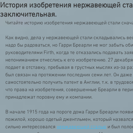
История изобретения нержавеющей стал
заключительная.
Читайте историю изобретения нержавеющей стали снач
Как видно, дела у нержавеющей стали складывались вес
надо бы радоваться, но Гарри Бреарли не мог забыть об
руководителями Firth, когда те отказались подавать заявк
непониманием отнеслись к его изобретению. 27 декабря
подает в отставку, пребывая в грустных мыслях из-за ра
был связан на протяжении последних семи лет. Он даже
самостоятельно получить патент в Англии, т.к. в трудово
что права на изобретения, совершенные Бреарли в период
принадлежат поровну ему и компании. 
В начале 1915 года на пороге дома Гарри Бреарли появ
пожилой, хорошо одетый джентльмен, который назвалс
сильно интересовался 
нержавеющей сталью
 и был поло