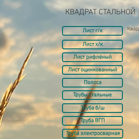
КВАДРАТ СТАЛЬНОЙ
Квад
Лист г/к
Лист х/к
Лист рифлёный
Лист оцинкованный
Полоса
Трубы стальные
Труба б/ш
Труба ВГП
Труба электросварная