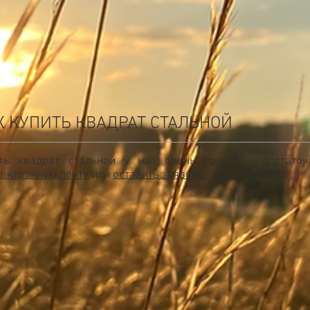
К КУПИТЬ КВАДРАТ СТАЛЬНОЙ
ть квадрат стальной у нас очень просто – достаточ
лектронную почту
или
оставить заявку on-line
на сайте.