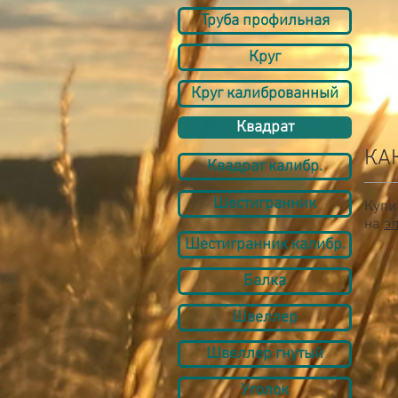
Труба профильная
Круг
Круг калиброванный
Квадрат
КА
Квадрат калибр.
Шестигранник
Купи
на
э
Шестигранник калибр.
Балка
Швеллер
Швеллер гнутый
Уголок