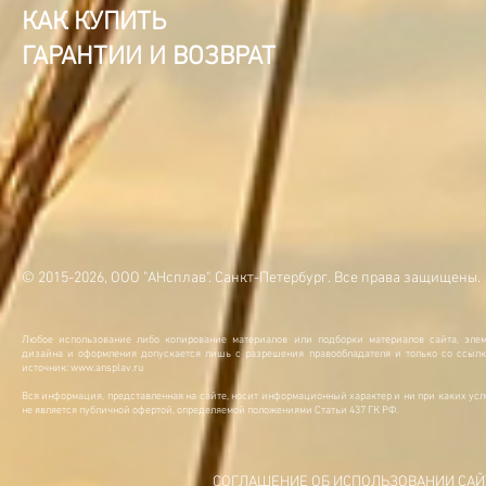
КАК КУПИТЬ
ГАРАНТИИ И ВОЗВРАТ
© 2015-2026, ООО "АНсплав". Санкт-Петербург. Все права защищены.
Любое использование либо копирование материалов или подборки материалов сайта, элем
дизайна и оформления допускается лишь с разрешения правообладателя и только со ссылк
источник:
www.ansplav.ru
Вся информация, представленная на сайте, носит информационный характер и ни при каких ус
не является публичной офертой, определяемой положениями Статьи 437 ГК РФ.
СОГЛАШЕНИЕ ОБ ИСПОЛЬЗОВАНИИ САЙ