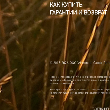
КАК КУПИТЬ
ГАРАНТИИ И ВОЗВРАТ
© 2015-2026, ООО "АНсплав". Санкт-Пет
Любое использование либо копирование материалов
дизайна и оформления допускается лишь с разрешен
источник:
www.ansplav.ru
Вся информация, представленная на сайте, носит инфо
не является публичной офертой, определяемой положен
СОГЛАШЕН