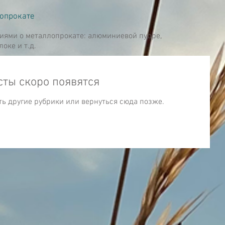
лопрокате
риями о металлопрокате: алюминиевой пудре,
ке и т.д.
сты скоро появятся
ь другие рубрики или вернуться сюда позже.