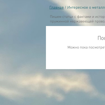
Главная
/ Интересное о метал
Пишем статьи с фактами и исто
пружинной нержавеющей проволо
По
Можно пока посмотрет