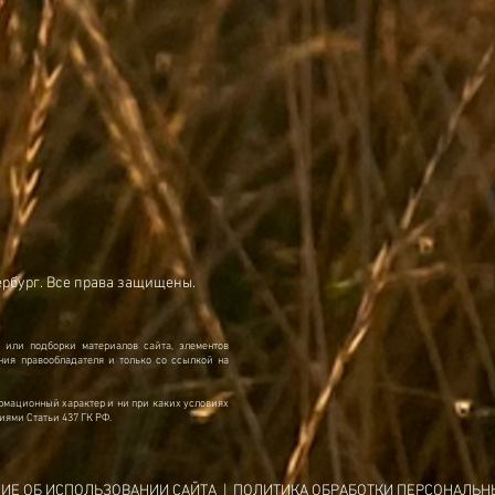
ербург. Все права защищены.
 или подборки материалов сайта, элементов
ия правообладателя и только со ссылкой на
рмационный характер и ни при каких условиях
иями Статьи 437 ГК РФ.
ИЕ ОБ ИСПОЛЬЗОВАНИИ САЙТА
|
ПОЛИТИКА ОБРАБОТКИ ПЕРСОНАЛЬН