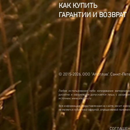
КАК КУПИТЬ
ГАРАНТИИ И ВОЗВРАТ
© 2015-2026, ООО "АНсплав". Санкт-Пет
Любое использование либо копирование материалов
дизайна и оформления допускается лишь с разрешен
источник:
www.ansplav.ru
Вся информация, представленная на сайте, носит инфо
не является публичной офертой, определяемой положен
СОГЛАШЕН