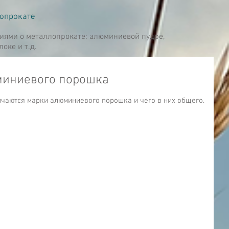
лопрокате
риями о металлопрокате: алюминиевой пудре,
ке и т.д.
миниевого порошка
ичаются марки алюминиевого порошка и чего в них общего.