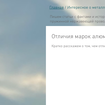
Главная
/ Интересное о метал
Пишем статьи с фактами и исто
пружинной нержавеющей проволо
Отличия марок алю
Кратко расскажем о том, чем отл